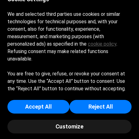
Contatti
We and selected third parties use cookies or similar
technologies for technical purposes and, with your
baiadelrogiolo
@gmail.com
consent, also for functionality, experience,
measurement, and marketing purposes (with
+39 0586 492017
personalized ads) as specified in the
cookie policy
.
Refusing consent may make related functions
Seguici sui nostri social
unavailable.
Facebook
You are free to give, refuse, or revoke your consent at
any time. Use the “Accept All” button to consent. Use
the “Reject All” button to continue without accepting.
IL ROGIOLO S.R.L. - Sede Legale: VIALE CRISTOFORO
COLOMBO 26 - 57128 - LIVORNO (LI) - Capitale Sociale Euro
Accept All
Reject All
10.000 - Iscritta al registro delle imprese di Livorno - p.i/c.f:
00929290492 - Numero REA: LI - 85882
Customize
© Copyright - Baia del Rogiolo| Powered by Spiagge.it